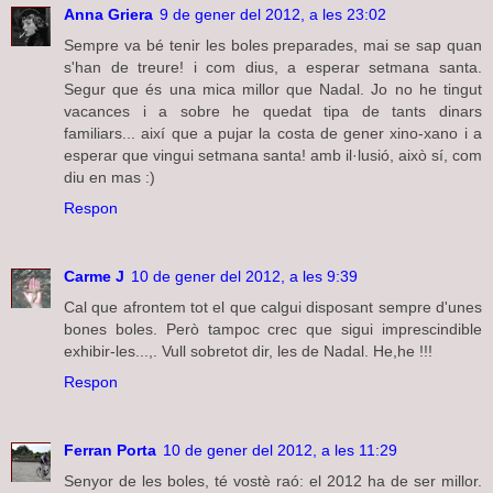
Anna Griera
9 de gener del 2012, a les 23:02
Sempre va bé tenir les boles preparades, mai se sap quan
s'han de treure! i com dius, a esperar setmana santa.
Segur que és una mica millor que Nadal. Jo no he tingut
vacances i a sobre he quedat tipa de tants dinars
familiars... així que a pujar la costa de gener xino-xano i a
esperar que vingui setmana santa! amb il·lusió, això sí, com
diu en mas :)
Respon
Carme J
10 de gener del 2012, a les 9:39
Cal que afrontem tot el que calgui disposant sempre d'unes
bones boles. Però tampoc crec que sigui imprescindible
exhibir-les...,. Vull sobretot dir, les de Nadal. He,he !!!
Respon
Ferran Porta
10 de gener del 2012, a les 11:29
Senyor de les boles, té vostè raó: el 2012 ha de ser millor.