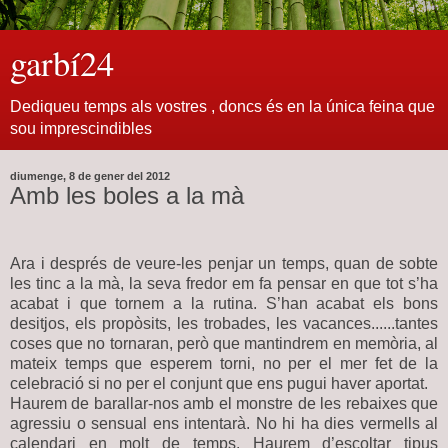
garbí24
Dediqueu temps als vostres , doncs és en la única feina que
sou imprescindibles
diumenge, 8 de gener del 2012
Amb les boles a la mà
Ara i després de veure-les penjar un temps, quan de sobte
les tinc a la mà, la seva fredor em fa pensar en que tot s’ha
acabat i que tornem a la rutina. S’han acabat els bons
desitjos, els propòsits, les trobades, les vacances......tantes
coses que no tornaran, però que mantindrem en memòria, al
mateix temps que esperem torni, no per el mer fet de la
celebració si no per el conjunt que ens pugui haver aportat.
Haurem de barallar-nos amb el monstre de les rebaixes que
agressiu o sensual ens intentarà. No hi ha dies vermells al
calendari en molt de temps. Haurem d’escoltar tipus