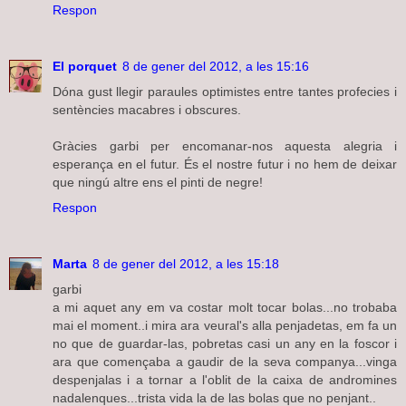
Respon
El porquet
8 de gener del 2012, a les 15:16
Dóna gust llegir paraules optimistes entre tantes profecies i
sentències macabres i obscures.
Gràcies garbi per encomanar-nos aquesta alegria i
esperança en el futur. És el nostre futur i no hem de deixar
que ningú altre ens el pinti de negre!
Respon
Marta
8 de gener del 2012, a les 15:18
garbi
a mi aquet any em va costar molt tocar bolas...no trobaba
mai el moment..i mira ara veural's alla penjadetas, em fa un
no que de guardar-las, pobretas casi un any en la foscor i
ara que començaba a gaudir de la seva companya...vinga
despenjalas i a tornar a l'oblit de la caixa de andromines
nadalenques...trista vida la de las bolas que no penjant..