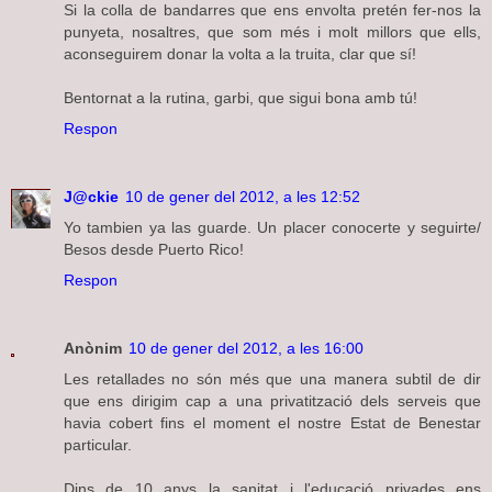
Si la colla de bandarres que ens envolta pretén fer-nos la
punyeta, nosaltres, que som més i molt millors que ells,
aconseguirem donar la volta a la truita, clar que sí!
Bentornat a la rutina, garbi, que sigui bona amb tú!
Respon
J@ckie
10 de gener del 2012, a les 12:52
Yo tambien ya las guarde. Un placer conocerte y seguirte/
Besos desde Puerto Rico!
Respon
Anònim
10 de gener del 2012, a les 16:00
Les retallades no són més que una manera subtil de dir
que ens dirigim cap a una privatització dels serveis que
havia cobert fins el moment el nostre Estat de Benestar
particular.
Dins de 10 anys la sanitat i l'educació privades ens