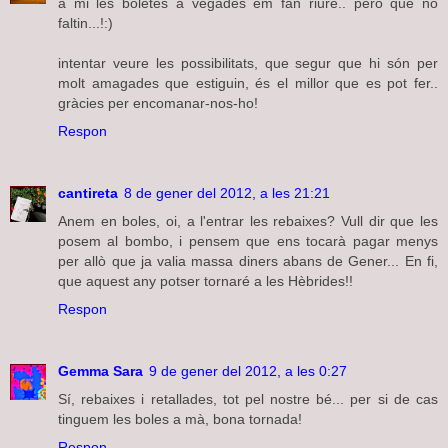
a mi les boletes a vegades em fan riure.. però que no
faltin...!:)
intentar veure les possibilitats, que segur que hi són per
molt amagades que estiguin, és el millor que es pot fer..
gràcies per encomanar-nos-ho!
Respon
cantireta
8 de gener del 2012, a les 21:21
Anem en boles, oi, a l'entrar les rebaixes? Vull dir que les
posem al bombo, i pensem que ens tocarà pagar menys
per allò que ja valia massa diners abans de Gener... En fi,
que aquest any potser tornaré a les Hèbrides!!
Respon
Gemma Sara
9 de gener del 2012, a les 0:27
Sí, rebaixes i retallades, tot pel nostre bé... per si de cas
tinguem les boles a mà, bona tornada!
Respon