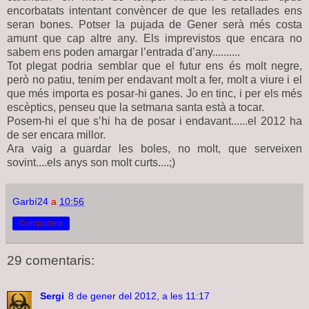
encorbatats intentant convèncer de que les retallades ens
seran bones. Potser la pujada de Gener serà més costa
amunt que cap altre any. Els imprevistos que encara no
sabem ens poden amargar l’entrada d’any..........
Tot plegat podria semblar que el futur ens és molt negre,
però no patiu, tenim per endavant molt a fer, molt a viure i el
que més importa es posar-hi ganes. Jo en tinc, i per els més
escèptics, penseu que la setmana santa està a tocar.
Posem-hi el que s’hi ha de posar i endavant......el
2012 ha
de ser encara millor.
Ara vaig a guardar les boles, no molt, que serveixen
sovint....els anys son molt curts....;)
Garbí24
a
10:56
Comparteix
29 comentaris:
Sergi
8 de gener del 2012, a les 11:17