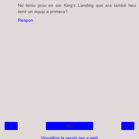
No teniu prou en ser King’s Landing que ara també heu
tenir un equip a primera?
Respon
‹
›
Inici
Visualitza la versió per a web