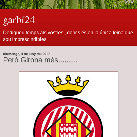
garbí24
Dediqueu temps als vostres , doncs és en la única feina que
sou imprescindibles
diumenge, 4 de juny del 2017
Però Girona més.........