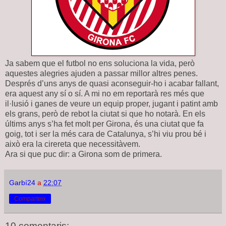
Ja sabem que el futbol no ens soluciona la vida, però
aquestes alegries ajuden a passar millor altres penes.
Després d’uns anys de quasi aconseguir-ho i acabar fallant,
era aquest any sí o sí. A mi no em reportarà res més que
il·lusió i ganes de veure un equip proper, jugant i patint amb
els grans, però de rebot la ciutat si que ho notarà. En els
últims anys s’ha fet molt per Girona, és una ciutat que fa
goig, tot i ser la més cara de Catalunya, s’hi viu prou bé i
això era la cirereta que necessitàvem.
Ara si que puc dir: a Girona som de primera.
Garbí24
a
22:07
Comparteix
10 comentaris: